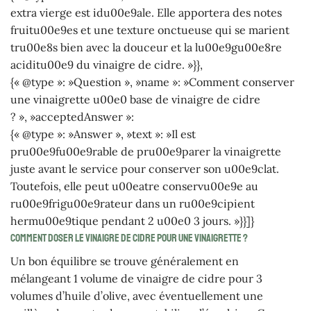
extra vierge est idu00e9ale. Elle apportera des notes
fruitu00e9es et une texture onctueuse qui se marient
tru00e8s bien avec la douceur et la lu00e9gu00e8re
aciditu00e9 du vinaigre de cidre. »}},
{« @type »: »Question », »name »: »Comment conserver
une vinaigrette u00e0 base de vinaigre de cidre
? », »acceptedAnswer »:
{« @type »: »Answer », »text »: »Il est
pru00e9fu00e9rable de pru00e9parer la vinaigrette
juste avant le service pour conserver son u00e9clat.
Toutefois, elle peut u00eatre conservu00e9e au
ru00e9frigu00e9rateur dans un ru00e9cipient
hermu00e9tique pendant 2 u00e0 3 jours. »}}]}
Comment doser le vinaigre de cidre pour une vinaigrette ?
Un bon équilibre se trouve généralement en
mélangeant 1 volume de vinaigre de cidre pour 3
volumes d’huile d’olive, avec éventuellement une