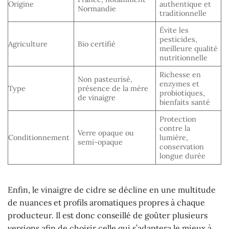
Origine
authentique et
Normandie
traditionnelle
Évite les
pesticides,
Agriculture
Bio certifié
meilleure qualité
nutritionnelle
Richesse en
Non pasteurisé,
enzymes et
Type
présence de la mère
probiotiques,
de vinaigre
bienfaits santé
Protection
contre la
Verre opaque ou
Conditionnement
lumière,
semi-opaque
conservation
longue durée
Enfin, le vinaigre de cidre se décline en une multitude
de nuances et profils aromatiques propres à chaque
producteur. Il est donc conseillé de goûter plusieurs
versions afin de choisir celle qui s’adaptera le mieux à