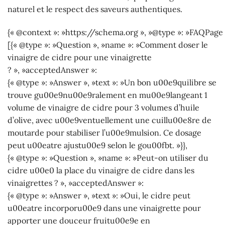
naturel et le respect des saveurs authentiques.
{« @context »: »https://schema.org », »@type »: »FAQPage 
[{« @type »: »Question », »name »: »Comment doser le
vinaigre de cidre pour une vinaigrette
? », »acceptedAnswer »:
{« @type »: »Answer », »text »: »Un bon u00e9quilibre se
trouve gu00e9nu00e9ralement en mu00e9langeant 1
volume de vinaigre de cidre pour 3 volumes d’huile
d’olive, avec u00e9ventuellement une cuillu00e8re de
moutarde pour stabiliser l’u00e9mulsion. Ce dosage
peut u00eatre ajustu00e9 selon le gou00fbt. »}},
{« @type »: »Question », »name »: »Peut-on utiliser du
cidre u00e0 la place du vinaigre de cidre dans les
vinaigrettes ? », »acceptedAnswer »:
{« @type »: »Answer », »text »: »Oui, le cidre peut
u00eatre incorporu00e9 dans une vinaigrette pour
apporter une douceur fruitu00e9e en