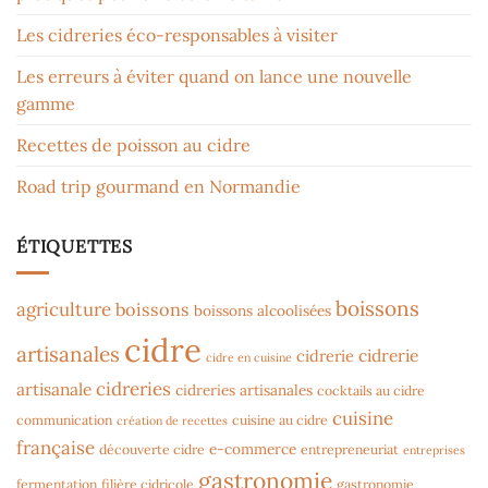
Les cidreries éco-responsables à visiter
Les erreurs à éviter quand on lance une nouvelle
gamme
Recettes de poisson au cidre
Road trip gourmand en Normandie
ÉTIQUETTES
boissons
agriculture
boissons
boissons alcoolisées
cidre
artisanales
cidrerie
cidrerie
cidre en cuisine
cidreries
artisanale
cidreries artisanales
cocktails au cidre
cuisine
communication
cuisine au cidre
création de recettes
française
e-commerce
découverte cidre
entrepreneuriat
entreprises
gastronomie
fermentation
filière cidricole
gastronomie