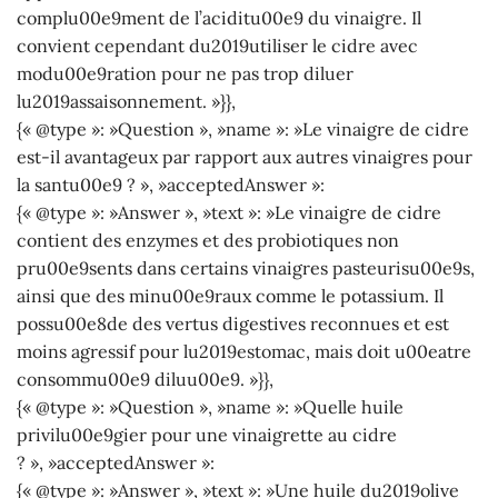
complu00e9ment de l’aciditu00e9 du vinaigre. Il
convient cependant du2019utiliser le cidre avec
modu00e9ration pour ne pas trop diluer
lu2019assaisonnement. »}},
{« @type »: »Question », »name »: »Le vinaigre de cidre
est-il avantageux par rapport aux autres vinaigres pour
la santu00e9 ? », »acceptedAnswer »:
{« @type »: »Answer », »text »: »Le vinaigre de cidre
contient des enzymes et des probiotiques non
pru00e9sents dans certains vinaigres pasteurisu00e9s,
ainsi que des minu00e9raux comme le potassium. Il
possu00e8de des vertus digestives reconnues et est
moins agressif pour lu2019estomac, mais doit u00eatre
consommu00e9 diluu00e9. »}},
{« @type »: »Question », »name »: »Quelle huile
privilu00e9gier pour une vinaigrette au cidre
? », »acceptedAnswer »:
{« @type »: »Answer », »text »: »Une huile du2019olive