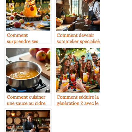
Comment
Comment devenir
surprendre ses
sommelier spécialisé
invités avec le cidre
cidre
Comment cuisiner
Comment séduire la
une sauce au cidre
génération Z avec le
cidre