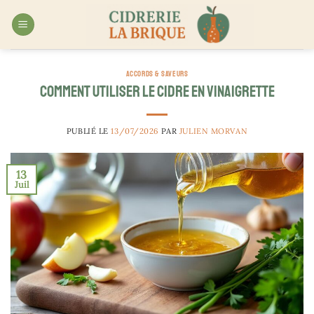
Passer
au
contenu
ACCORDS & SAVEURS
Comment utiliser le cidre en vinaigrette
PUBLIÉ LE
13/07/2026
PAR
JULIEN MORVAN
13
Juil