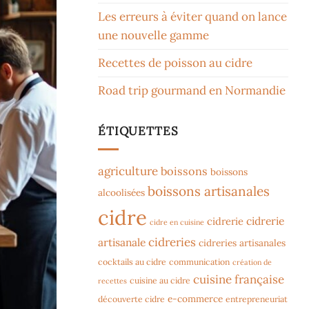
Les erreurs à éviter quand on lance
une nouvelle gamme
Recettes de poisson au cidre
Road trip gourmand en Normandie
ÉTIQUETTES
agriculture
boissons
boissons
boissons artisanales
alcoolisées
cidre
cidrerie
cidrerie
cidre en cuisine
cidreries
artisanale
cidreries artisanales
cocktails au cidre
communication
création de
cuisine française
cuisine au cidre
recettes
e-commerce
découverte cidre
entrepreneuriat