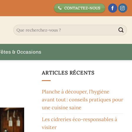
CONTACTEZ-NOUS
Fêtes & Occasions
ARTICLES RÉCENTS
Planche à découper, l’hygiène
avant tout : conseils pratiques pour
une cuisine saine
Les cidreries éco-responsables à
visiter