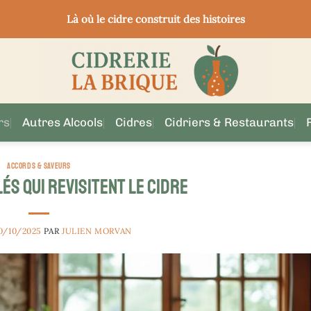
Là où le cidre construit des histoires
rs
Autres Alcools
Cidres
Cidriers & Restaurants
ACCORDS & SAVEURS
és qui revisitent le cidre
0/10/2025
PAR
JULIEN MORVAN