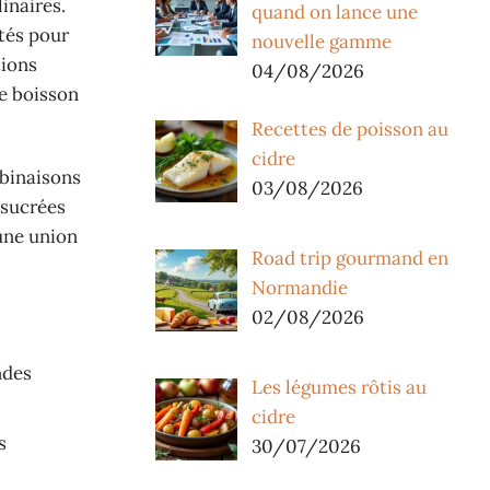
inaires.
quand on lance une
ptés pour
nouvelle gamme
tions
04/08/2026
te boisson
Recettes de poisson au
cidre
mbinaisons
03/08/2026
 sucrées
une union
Road trip gourmand en
Normandie
02/08/2026
ndes
Les légumes rôtis au
cidre
s
30/07/2026