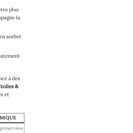
otes plus
mpagne la
en sorbet
icatement
nce à des
toiles &
s et
MIQUE
 préservées