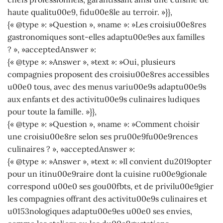
haute qualitu00e9, fidu00e8le au terroir. »}},
{« @type »: »Question », »name »: »Les croisiu00e8res
gastronomiques sont-elles adaptu00e9es aux familles
? », »acceptedAnswer »:
{« @type »: »Answer », »text »: »Oui, plusieurs
compagnies proposent des croisiu00e8res accessibles
u00e0 tous, avec des menus variu00e9s adaptu00e9s
aux enfants et des activitu00e9s culinaires ludiques
pour toute la famille. »}},
{« @type »: »Question », »name »: »Comment choisir
une croisiu00e8re selon ses pru00e9fu00e9rences
culinaires ? », »acceptedAnswer »:
{« @type »: »Answer », »text »: »Il convient du2019opter
pour un itinu00e9raire dont la cuisine ru00e9gionale
correspond u00e0 ses gou00fbts, et de privilu00e9gier
les compagnies offrant des activitu00e9s culinaires et
u0153nologiques adaptu00e9es u00e0 ses envies,