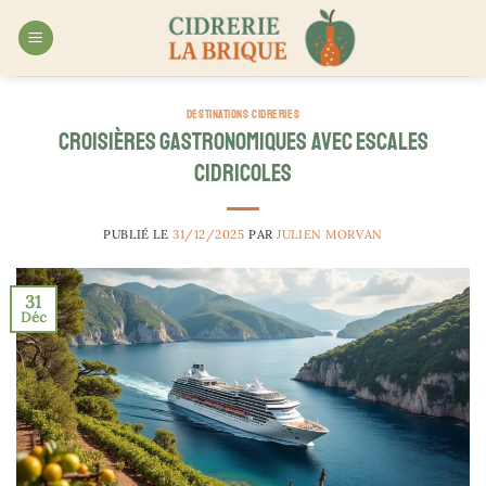
Passer
au
contenu
DESTINATIONS CIDRERIES
Croisières gastronomiques avec escales
cidricoles
PUBLIÉ LE
31/12/2025
PAR
JULIEN MORVAN
31
Déc