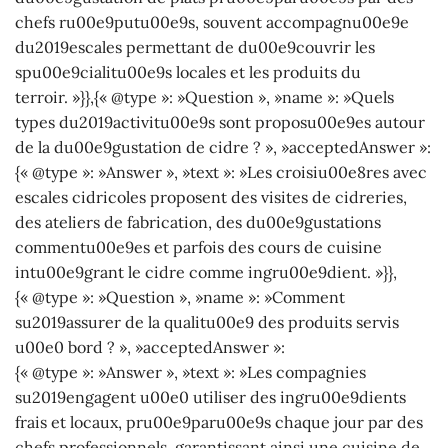
chefs ru00e9putu00e9s, souvent accompagnu00e9e
du2019escales permettant de du00e9couvrir les
spu00e9cialitu00e9s locales et les produits du
terroir. »}},{« @type »: »Question », »name »: »Quels
types du2019activitu00e9s sont proposu00e9es autour
de la du00e9gustation de cidre ? », »acceptedAnswer »:
{« @type »: »Answer », »text »: »Les croisiu00e8res avec
escales cidricoles proposent des visites de cidreries,
des ateliers de fabrication, des du00e9gustations
commentu00e9es et parfois des cours de cuisine
intu00e9grant le cidre comme ingru00e9dient. »}},
{« @type »: »Question », »name »: »Comment
su2019assurer de la qualitu00e9 des produits servis
u00e0 bord ? », »acceptedAnswer »:
{« @type »: »Answer », »text »: »Les compagnies
su2019engagent u00e0 utiliser des ingru00e9dients
frais et locaux, pru00e9paru00e9s chaque jour par des
chefs professionnels, garantissant ainsi une cuisine de