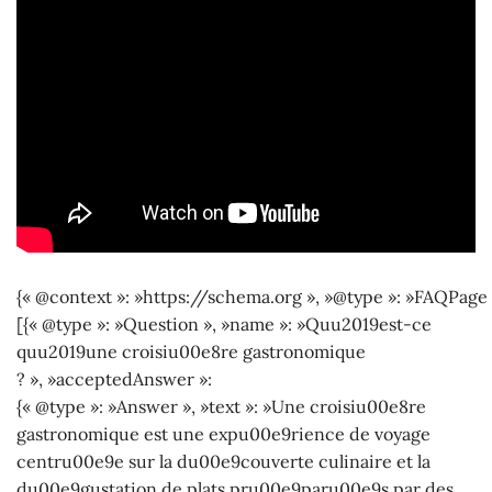
{« @context »: »https://schema.org », »@type »: »FAQPage 
[{« @type »: »Question », »name »: »Quu2019est-ce
quu2019une croisiu00e8re gastronomique
? », »acceptedAnswer »:
{« @type »: »Answer », »text »: »Une croisiu00e8re
gastronomique est une expu00e9rience de voyage
centru00e9e sur la du00e9couverte culinaire et la
du00e9gustation de plats pru00e9paru00e9s par des