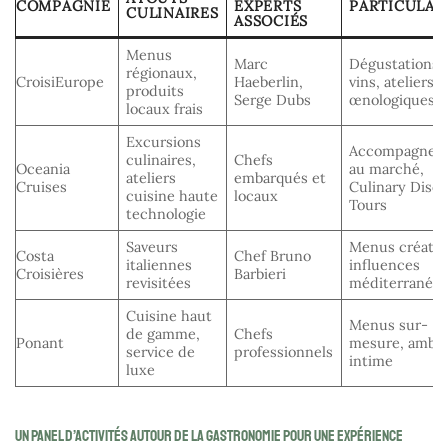
COMPAGNIE
EXPERTS
PARTICULAR
CULINAIRES
ASSOCIÉS
Menus
Marc
Dégustations 
régionaux,
CroisiEurope
Haeberlin,
vins, ateliers
produits
Serge Dubs
œnologiques
locaux frais
Excursions
Accompagnem
culinaires,
Chefs
Oceania
au marché,
ateliers
embarqués et
Cruises
Culinary Disc
cuisine haute
locaux
Tours
technologie
Saveurs
Menus créatifs
Costa
Chef Bruno
italiennes
influences
Croisières
Barbieri
revisitées
méditerranée
Cuisine haut
Menus sur-
de gamme,
Chefs
Ponant
mesure, ambi
service de
professionnels
intime
luxe
Un panel d’activités autour de la gastronomie pour une expérience