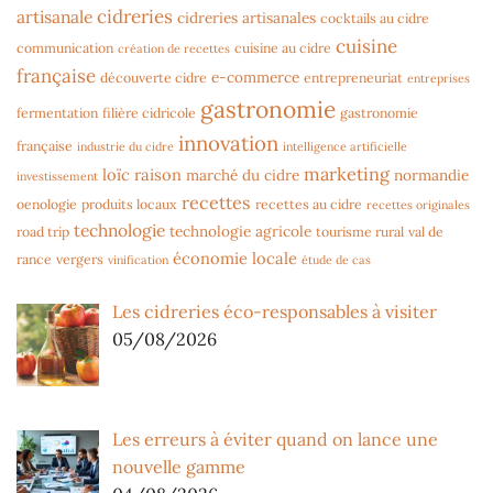
cidreries
artisanale
cidreries artisanales
cocktails au cidre
cuisine
communication
cuisine au cidre
création de recettes
française
e-commerce
découverte cidre
entrepreneuriat
entreprises
gastronomie
fermentation
filière cidricole
gastronomie
innovation
française
industrie du cidre
intelligence artificielle
marketing
loïc raison
marché du cidre
normandie
investissement
recettes
oenologie
produits locaux
recettes au cidre
recettes originales
technologie
technologie agricole
road trip
tourisme rural
val de
économie locale
rance
vergers
vinification
étude de cas
Les cidreries éco-responsables à visiter
05/08/2026
Les erreurs à éviter quand on lance une
nouvelle gamme