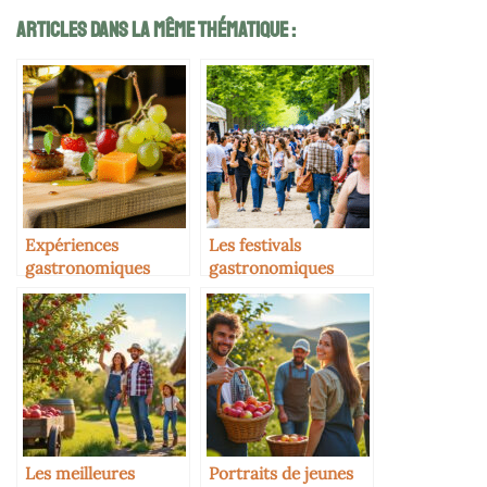
Articles Dans La Même Thématique :
Expériences
Les festivals
gastronomiques
gastronomiques
insolites avec le cidre
comme levier de
visibilité
Les meilleures
Portraits de jeunes