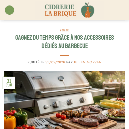
Passer
au
contenu
VOYAGE
Gagnez du temps grâce à nos accessoires
dédiés au barbecue
PUBLIÉ LE
31/07/2026
PAR
JULIEN MORVAN
31
Juil