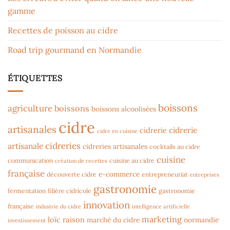
gamme
Recettes de poisson au cidre
Road trip gourmand en Normandie
ÉTIQUETTES
boissons
agriculture
boissons
boissons alcoolisées
cidre
artisanales
cidrerie
cidrerie
cidre en cuisine
cidreries
artisanale
cidreries artisanales
cocktails au cidre
cuisine
communication
cuisine au cidre
création de recettes
française
e-commerce
découverte cidre
entrepreneuriat
entreprises
gastronomie
fermentation
filière cidricole
gastronomie
innovation
française
industrie du cidre
intelligence artificielle
marketing
loïc raison
marché du cidre
normandie
investissement