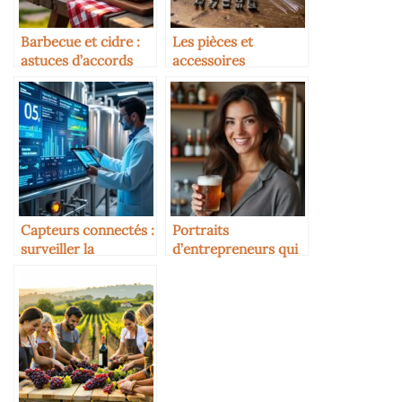
Barbecue et cidre :
Les pièces et
astuces d’accords
accessoires
incontournables
pour votre machine
à coudre
Capteurs connectés :
Portraits
surveiller la
d’entrepreneurs qui
fermentation en
ont réussi grâce au
temps réel
cidre