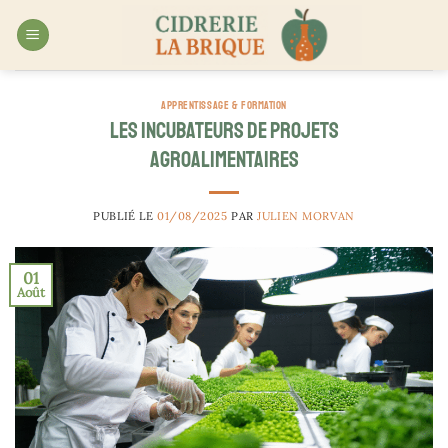
Passer
au
contenu
APPRENTISSAGE & FORMATION
Les incubateurs de projets
agroalimentaires
PUBLIÉ LE
01/08/2025
PAR
JULIEN MORVAN
01
Août