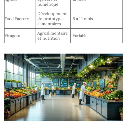
numérique
Développement
R
Food Factory
de prototypes
6 à 12 mois
p
alimentaires
Agroalimentaire
Vitagora
Variable
et nutrition