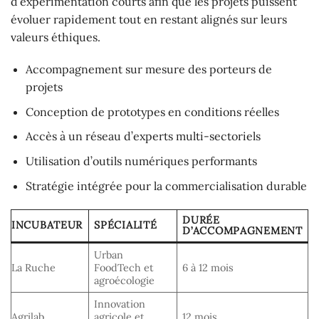
d’expérimentation courts afin que les projets puissent
évoluer rapidement tout en restant alignés sur leurs
valeurs éthiques.
Accompagnement sur mesure des porteurs de
projets
Conception de prototypes en conditions réelles
Accès à un réseau d’experts multi-sectoriels
Utilisation d’outils numériques performants
Stratégie intégrée pour la commercialisation durable
DURÉE
INCUBATEUR
SPÉCIALITÉ
D’ACCOMPAGNEMENT
Urban
La Ruche
FoodTech et
6 à 12 mois
P
agroécologie
Innovation
Agrilab
agricole et
12 mois