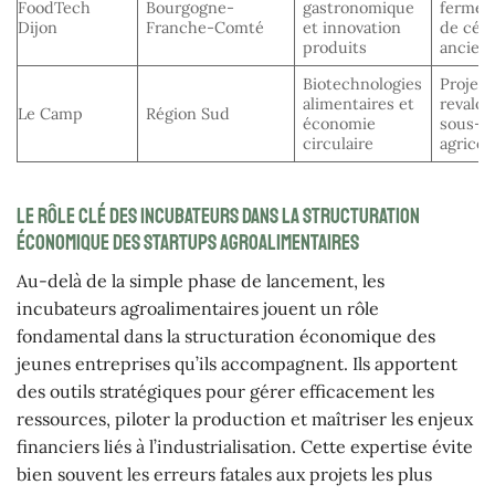
FoodTech
Bourgogne-
gastronomique
fermen
Dijon
Franche-Comté
et innovation
de céré
produits
ancien
Biotechnologies
Projets
alimentaires et
revalor
Le Camp
Région Sud
économie
sous-p
circulaire
agricol
Le rôle clé des incubateurs dans la structuration
économique des startups agroalimentaires
Au-delà de la simple phase de lancement, les
incubateurs agroalimentaires jouent un rôle
fondamental dans la structuration économique des
jeunes entreprises qu’ils accompagnent. Ils apportent
des outils stratégiques pour gérer efficacement les
ressources, piloter la production et maîtriser les enjeux
financiers liés à l’industrialisation. Cette expertise évite
bien souvent les erreurs fatales aux projets les plus