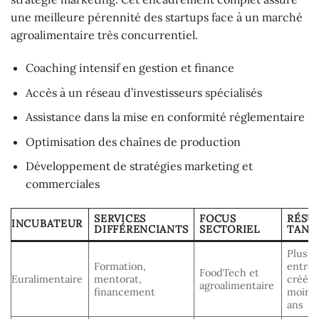
une meilleure pérennité des startups face à un marché
agroalimentaire très concurrentiel.
Coaching intensif en gestion et finance
Accès à un réseau d’investisseurs spécialisés
Assistance dans la mise en conformité réglementaire
Optimisation des chaînes de production
Développement de stratégies marketing et
commerciales
SERVICES
FOCUS
RÉSU
INCUBATEUR
DIFFÉRENCIANTS
SECTORIEL
TANG
Plus d
Formation,
entrep
FoodTech et
Euralimentaire
mentorat,
créées
agroalimentaire
financement
moins 
ans