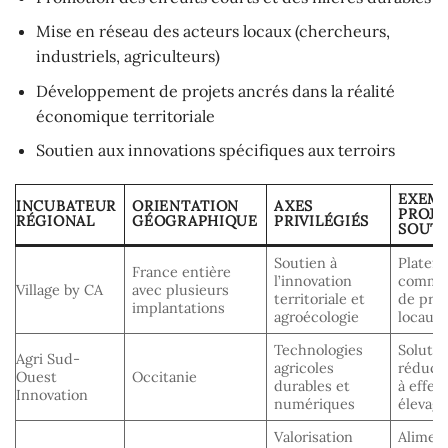
Mise en réseau des acteurs locaux (chercheurs,
industriels, agriculteurs)
Développement de projets ancrés dans la réalité
économique territoriale
Soutien aux innovations spécifiques aux terroirs
EXEMP
INCUBATEUR
ORIENTATION
AXES
PROJE
RÉGIONAL
GÉOGRAPHIQUE
PRIVILÉGIÉS
SOUT
Soutien à
Platef
France entière
l’innovation
commer
Village by CA
avec plusieurs
territoriale et
de prod
implantations
agroécologie
locaux
Technologies
Solutio
Agri Sud-
agricoles
réduct
Ouest
Occitanie
durables et
à effet
Innovation
numériques
élevag
Valorisation
Alimen