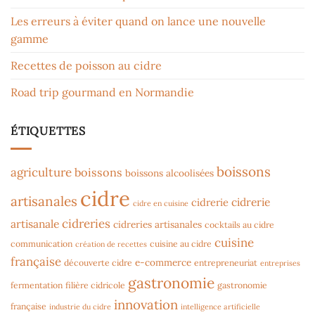
Les erreurs à éviter quand on lance une nouvelle
gamme
Recettes de poisson au cidre
Road trip gourmand en Normandie
ÉTIQUETTES
boissons
agriculture
boissons
boissons alcoolisées
cidre
artisanales
cidrerie
cidrerie
cidre en cuisine
cidreries
artisanale
cidreries artisanales
cocktails au cidre
cuisine
communication
cuisine au cidre
création de recettes
française
e-commerce
découverte cidre
entrepreneuriat
entreprises
gastronomie
fermentation
filière cidricole
gastronomie
innovation
française
industrie du cidre
intelligence artificielle