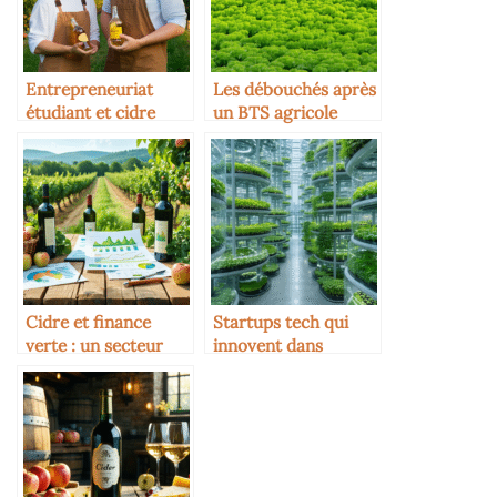
Entrepreneuriat
Les débouchés après
étudiant et cidre
un BTS agricole
Cidre et finance
Startups tech qui
verte : un secteur
innovent dans
attractif pour les
l’agroalimentaire
investisseurs