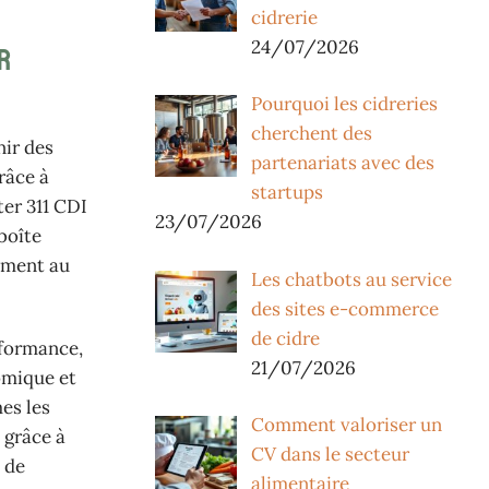
cidrerie
24/07/2026
r
Pourquoi les cidreries
cherchent des
nir des
partenariats avec des
râce à
startups
er 311 CDI
23/07/2026
boîte
ement au
Les chatbots au service
des sites e-commerce
de cidre
rformance,
21/07/2026
omique et
es les
Comment valoriser un
 grâce à
CV dans le secteur
 de
alimentaire