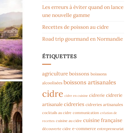
Les erreurs à éviter quand on lance
une nouvelle gamme
Recettes de poisson au cidre
Road trip gourmand en Normandie
ÉTIQUETTES
agriculture
boissons
boissons
boissons artisanales
alcoolisées
cidre
cidrerie
cidrerie
cidre en cuisine
cidreries
artisanale
cidreries artisanales
cocktails au cidre
communication
création de
cuisine française
cuisine au cidre
recettes
e-commerce
découverte cidre
entrepreneuriat