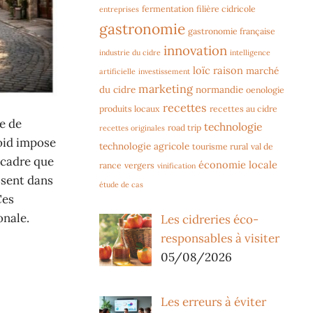
fermentation
filière cidricole
entreprises
gastronomie
gastronomie française
innovation
industrie du cidre
intelligence
loïc raison
marché
artificielle
investissement
marketing
du cidre
normandie
oenologie
recettes
produits locaux
recettes au cidre
e de
technologie
road trip
recettes originales
roid impose
technologie agricole
tourisme rural
val de
 cadre que
économie locale
rance
vergers
vinification
issent dans
étude de cas
Ces
onale.
Les cidreries éco-
responsables à visiter
05/08/2026
Les erreurs à éviter