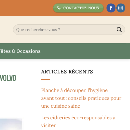
CONTACTEZ-NOUS
Fêtes & Occasions
ARTICLES RÉCENTS
 Volvo
Planche à découper, l’hygiène
avant tout : conseils pratiques pour
une cuisine saine
Les cidreries éco-responsables à
visiter