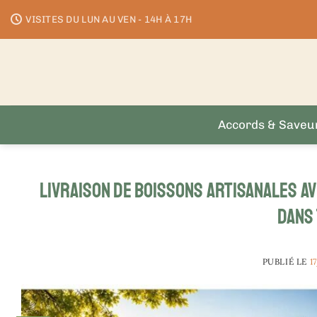
Passer
VISITES DU LUN AU VEN - 14H À 17H
au
contenu
Accords & Saveu
Livraison de boissons artisanales a
dans 
PUBLIÉ LE
1