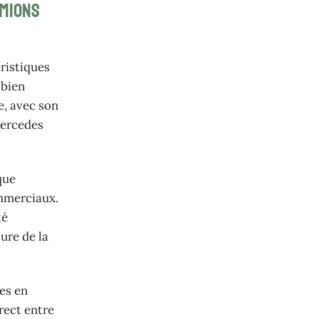
amions
ristiques
 bien
e, avec son
Mercedes
que
ommerciaux.
té
ure de la
es en
rect entre