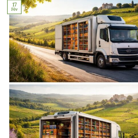
17
Fév