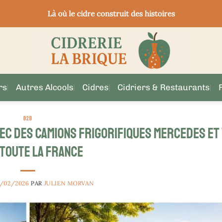
Là où le cidre construit des histoires
rs
Autres Alcools
Cidres
Cidriers & Restaurants
B2B
vec des camions frigorifiques Mercedes et
toute la France
7/02/2026
PAR
JULIEN MORVAN