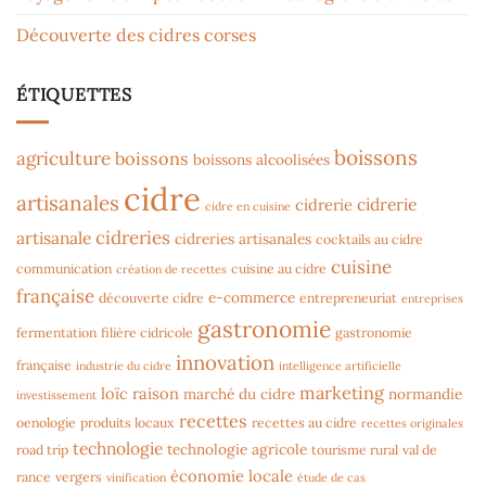
Découverte des cidres corses
ÉTIQUETTES
boissons
agriculture
boissons
boissons alcoolisées
cidre
artisanales
cidrerie
cidrerie
cidre en cuisine
cidreries
artisanale
cidreries artisanales
cocktails au cidre
cuisine
communication
cuisine au cidre
création de recettes
française
e-commerce
découverte cidre
entrepreneuriat
entreprises
gastronomie
fermentation
filière cidricole
gastronomie
innovation
française
industrie du cidre
intelligence artificielle
marketing
loïc raison
marché du cidre
normandie
investissement
recettes
oenologie
produits locaux
recettes au cidre
recettes originales
technologie
technologie agricole
road trip
tourisme rural
val de
économie locale
rance
vergers
vinification
étude de cas