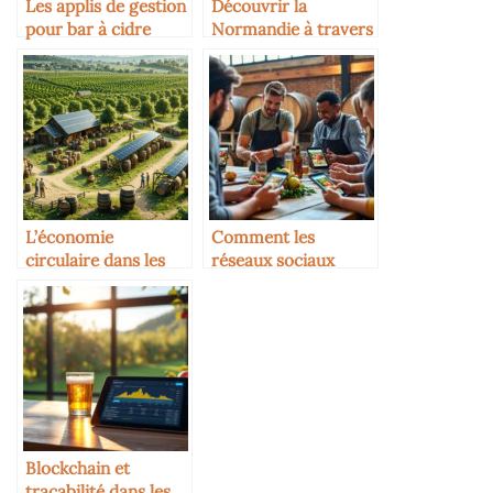
Les applis de gestion
Découvrir la
pour bar à cidre
Normandie à travers
ses cidreries
L’économie
Comment les
circulaire dans les
réseaux sociaux
cidreries : initiatives
transforment la
inspirantes
communication des
cidreries
Blockchain et
traçabilité dans les