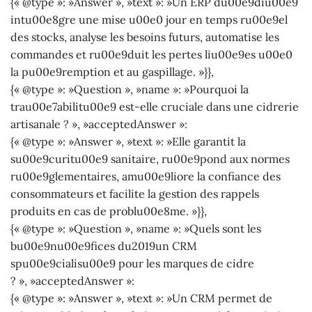
{« @type »: »Answer », »text »: »Un ERP du00e9diu00e9
intu00e8gre une mise u00e0 jour en temps ru00e9el
des stocks, analyse les besoins futurs, automatise les
commandes et ru00e9duit les pertes liu00e9es u00e0
la pu00e9remption et au gaspillage. »}},
{« @type »: »Question », »name »: »Pourquoi la
trau00e7abilitu00e9 est-elle cruciale dans une cidrerie
artisanale ? », »acceptedAnswer »:
{« @type »: »Answer », »text »: »Elle garantit la
su00e9curitu00e9 sanitaire, ru00e9pond aux normes
ru00e9glementaires, amu00e9liore la confiance des
consommateurs et facilite la gestion des rappels
produits en cas de problu00e8me. »}},
{« @type »: »Question », »name »: »Quels sont les
bu00e9nu00e9fices du2019un CRM
spu00e9cialisu00e9 pour les marques de cidre
? », »acceptedAnswer »:
{« @type »: »Answer », »text »: »Un CRM permet de