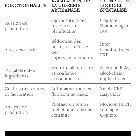
AVANTAGE POUR
EXEMPLE DE
FONCTIONNALITÉ
LA CIDRERIE
LOGICIEL
ARTISANALE
SPÉCIALISÉ
Optimisation des
Copilote,
Gestion de
ressources et
Konnect’Agro
production
planification
IAA
Réduction des
Infor
pertes et maîtrise
Suivi des stocks
CloudSuite, Vif
des
ERP
approvisionnements
Sécurité alimentaire
Keendoo PLM,
Traçabilité des
et confiance
Blockchain
ingrédients
consommateur
applications
Gestion des ventes
Automatisation des
Sidely CRM,
et facturation
flux commerciaux
EasyCider
Pilotage en temps
Movicon.NExT,
Analyse de
réel et amélioration
Infologic
production
continue
Copilote