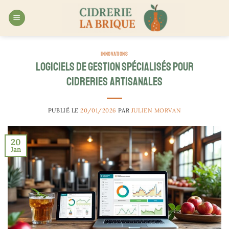
Passer
au
contenu
INNOVATIONS
Logiciels de gestion spécialisés pour
cidreries artisanales
PUBLIÉ LE
20/01/2026
PAR
JULIEN MORVAN
20
Jan