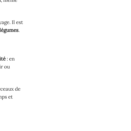
on, même
age. Il est
légumes
.
ité
: en
ir ou
rceaux de
mps et