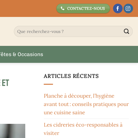
CONTACTEZ-NOUS
Fêtes & Occasions
ARTICLES RÉCENTS
 et
Planche à découper, l’hygiène
avant tout : conseils pratiques pour
une cuisine saine
Les cidreries éco-responsables à
visiter