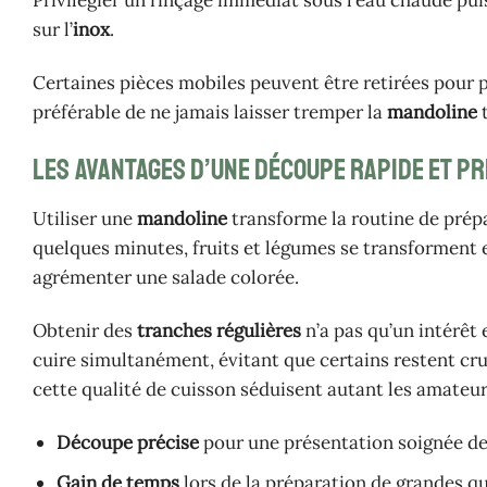
Privilégier un rinçage immédiat sous l’eau chaude pu
sur l’
inox
.
Certaines pièces mobiles peuvent être retirées pour pa
préférable de ne jamais laisser tremper la
mandoline
t
Les avantages d’une découpe rapide et pr
Utiliser une
mandoline
transforme la routine de prépa
quelques minutes, fruits et légumes se transforment 
agrémenter une salade colorée.
Obtenir des
tranches régulières
n’a pas qu’un intérêt
cuire simultanément, évitant que certains restent cru
cette qualité de cuisson séduisent autant les amateur
Découpe précise
pour une présentation soignée de
Gain de temps
lors de la préparation de grandes q