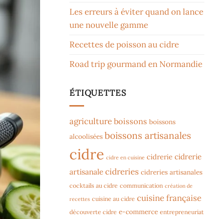
Les erreurs à éviter quand on lance
une nouvelle gamme
Recettes de poisson au cidre
Road trip gourmand en Normandie
ÉTIQUETTES
agriculture
boissons
boissons
boissons artisanales
alcoolisées
cidre
cidrerie
cidrerie
cidre en cuisine
cidreries
artisanale
cidreries artisanales
cocktails au cidre
communication
création de
cuisine française
cuisine au cidre
recettes
e-commerce
découverte cidre
entrepreneuriat