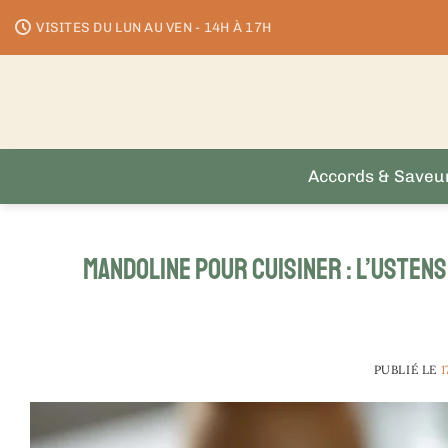
Passer
VISITES DU LUN AU VEN - 14H À 17H
au
contenu
Accords & Saveu
Mandoline pour cuisiner : l’usten
PUBLIÉ LE
1