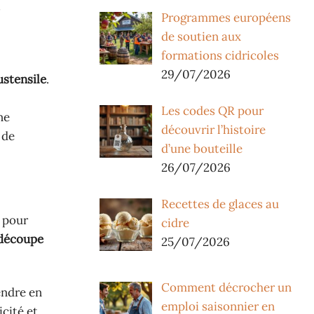
s
Programmes européens
de soutien aux
formations cidricoles
29/07/2026
ustensile
.
Les codes QR pour
ne
découvrir l’histoire
 de
d’une bouteille
26/07/2026
Recettes de glaces au
s pour
cidre
découpe
25/07/2026
Comment décrocher un
endre en
emploi saisonnier en
cité et