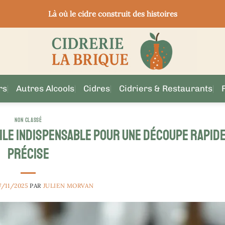
Là où le cidre construit des histoires
rs
Autres Alcools
Cidres
Cidriers & Restaurants
NON CLASSÉ
sile indispensable pour une découpe rapide
précise
7/11/2025
PAR
JULIEN MORVAN