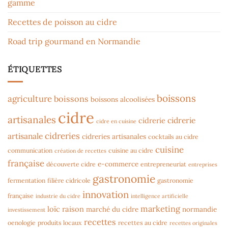
gamme
Recettes de poisson au cidre
Road trip gourmand en Normandie
ÉTIQUETTES
boissons
agriculture
boissons
boissons alcoolisées
cidre
artisanales
cidrerie
cidrerie
cidre en cuisine
cidreries
artisanale
cidreries artisanales
cocktails au cidre
cuisine
communication
cuisine au cidre
création de recettes
française
e-commerce
découverte cidre
entrepreneuriat
entreprises
gastronomie
fermentation
filière cidricole
gastronomie
innovation
française
industrie du cidre
intelligence artificielle
marketing
loïc raison
marché du cidre
normandie
investissement
recettes
oenologie
produits locaux
recettes au cidre
recettes originales