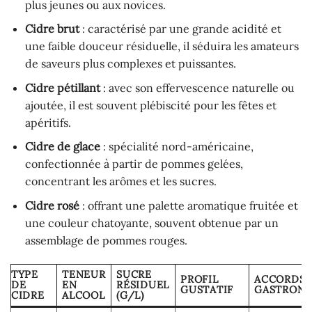
plus jeunes ou aux novices.
Cidre brut
: caractérisé par une grande acidité et
une faible douceur résiduelle, il séduira les amateurs
de saveurs plus complexes et puissantes.
Cidre pétillant
: avec son effervescence naturelle ou
ajoutée, il est souvent plébiscité pour les fêtes et
apéritifs.
Cidre de glace
: spécialité nord-américaine,
confectionnée à partir de pommes gelées,
concentrant les arômes et les sucres.
Cidre rosé
: offrant une palette aromatique fruitée et
une couleur chatoyante, souvent obtenue par un
assemblage de pommes rouges.
TYPE
TENEUR
SUCRE
PROFIL
ACCORDS
DE
EN
RÉSIDUEL
GUSTATIF
GASTRON
CIDRE
ALCOOL
(G/L)