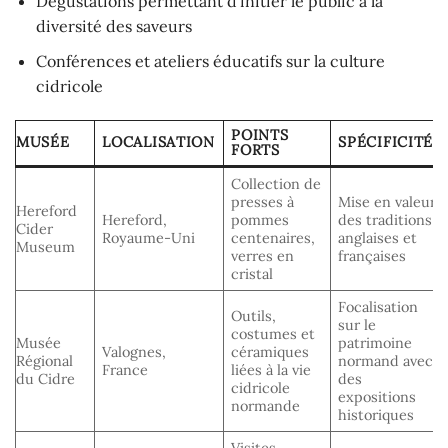
Dégustations permettant d’initier le public à la
diversité des saveurs
Conférences et ateliers éducatifs sur la culture
cidricole
POINTS
MUSÉE
LOCALISATION
SPÉCIFICITÉS
FORTS
Collection de
presses à
Mise en valeur
Hereford
Hereford,
pommes
des traditions
Cider
Royaume-Uni
centenaires,
anglaises et
Museum
verres en
françaises
cristal
Focalisation
Outils,
sur le
costumes et
Musée
patrimoine
Valognes,
céramiques
Régional
normand avec
France
liées à la vie
du Cidre
des
cidricole
expositions
normande
historiques
Visites