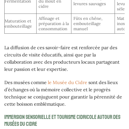
Fermentation
du moût en
levures sauvages
levur
cidre
sélec
Affinage et
Fûts en chêne,
Matur
Maturation et
préparation à la
embouteillage
inox, 
embouteillage
consommation
manuel
autom
La diffusion de ces savoir-faire est renforcée par des
circuits de visite éducatifs, ainsi que par la
collaboration avec des producteurs locaux partageant
leur passion et leur expertise.
Des musées comme
le Musée du Cidre
sont des lieux
d’échanges où la mémoire collective et le progrès
technique se conjuguent pour garantir la pérennité de
cette boisson emblématique.
Immersion sensorielle et tourisme cidricole autour des
musées du cidre