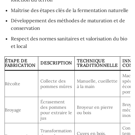
Maîtrise des étapes clés de la fermentation naturelle
Développement des méthodes de maturation et de
conservation
Respect des normes sanitaires et valorisation du bio
et local
ÉTAPE DE
TECHNIQUE
INNO
DESCRIPTION
FABRICATION
TRADITIONNELLE
CON
Machi
Collecte des
Manuelle, cueillette
spécia
Récolte
pommes mûres
à la main
écono
pomm
Écrasement
Broye
des pommes
Broyeur en pierre
Broyage
mécan
pour extraire le
ou bois
inoxy
jus
Contr
Transformation
Cuves en bois,
tempé