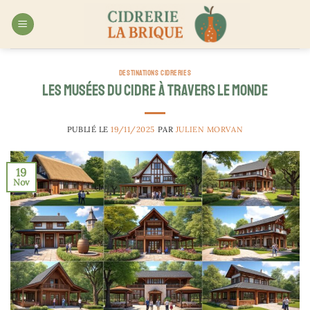
Passer
au
contenu
DESTINATIONS CIDRERIES
Les musées du cidre à travers le monde
PUBLIÉ LE
19/11/2025
PAR
JULIEN MORVAN
19
Nov