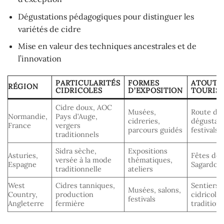
Dégustations pédagogiques pour distinguer les
variétés de cidre
Mise en valeur des techniques ancestrales et de
l’innovation
PARTICULARITÉS
FORMES
ATOUTS
RÉGION
CIDRICOLES
D’EXPOSITION
TOURIS
Cidre doux, AOC
Musées,
Route du 
Normandie,
Pays d’Auge,
cidreries,
dégustati
France
vergers
parcours guidés
festivals
traditionnels
Sidra sèche,
Expositions
Asturies,
Fêtes de l
versée à la mode
thématiques,
Espagne
Sagardote
traditionnelle
ateliers
West
Cidres tanniques,
Sentiers
Musées, salons,
Country,
production
cidricole
festivals
Angleterre
fermière
tradition