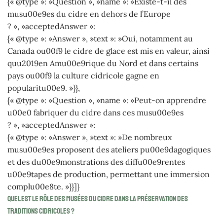
{« @type »: »Question », »name »: »Existe-t-il des
musu00e9es du cidre en dehors de l’Europe
? », »acceptedAnswer »:
{« @type »: »Answer », »text »: »Oui, notamment au
Canada ou00f9 le cidre de glace est mis en valeur, ainsi
quu2019en Amu00e9rique du Nord et dans certains
pays ou00f9 la culture cidricole gagne en
popularitu00e9. »}},
{« @type »: »Question », »name »: »Peut-on apprendre
u00e0 fabriquer du cidre dans ces musu00e9es
? », »acceptedAnswer »:
{« @type »: »Answer », »text »: »De nombreux
musu00e9es proposent des ateliers pu00e9dagogiques
et des du00e9monstrations des diffu00e9rentes
u00e9tapes de production, permettant une immersion
complu00e8te. »}}]}
Quel est le rôle des musées du cidre dans la préservation des
traditions cidricoles ?