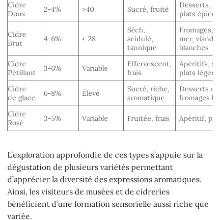
Cidre
Desserts, c
2-4%
>40
Sucré, fruité
Doux
plats épicés
Séch,
Fromages, fr
Cidre
4-6%
< 28
acidulé,
mer, viande
Brut
tannique
blanches
Cidre
Effervescent,
Apéritifs, sa
3-6%
Variable
Pétillant
frais
plats légers
Cidre
Sucré, riche,
Desserts ric
6-8%
Élevé
de glace
aromatique
fromages bl
Cidre
3-5%
Variable
Fruitée, frais
Apéritif, pla
Rosé
L’exploration approfondie de ces types s’appuie sur la
dégustation de plusieurs variétés permettant
d’apprécier la diversité des expressions aromatiques.
Ainsi, les visiteurs de musées et de cidreries
bénéficient d’une formation sensorielle aussi riche que
variée.