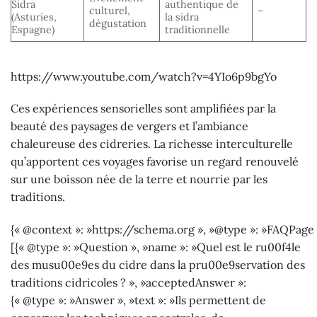
Sidra
authentique de
culturel,
–
(Asturies,
la sidra
dégustation
Espagne)
traditionnelle
https://www.youtube.com/watch?v=4YIo6p9bgYo
Ces expériences sensorielles sont amplifiées par la
beauté des paysages de vergers et l’ambiance
chaleureuse des cidreries. La richesse interculturelle
qu’apportent ces voyages favorise un regard renouvelé
sur une boisson née de la terre et nourrie par les
traditions.
{« @context »: »https://schema.org », »@type »: »FAQPage 
[{« @type »: »Question », »name »: »Quel est le ru00f4le
des musu00e9es du cidre dans la pru00e9servation des
traditions cidricoles ? », »acceptedAnswer »:
{« @type »: »Answer », »text »: »Ils permettent de