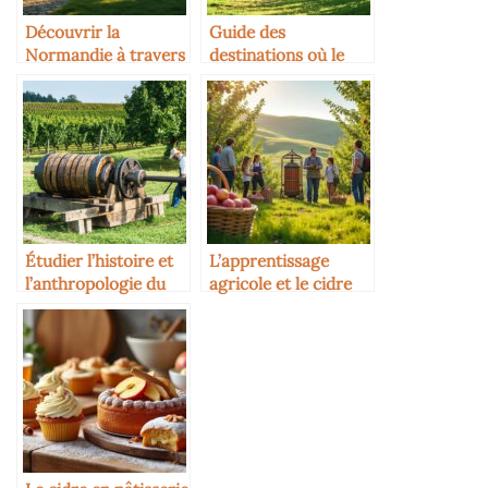
Découvrir la
Guide des
Normandie à travers
destinations où le
ses cidreries
cidre est roi
Étudier l’histoire et
L’apprentissage
l’anthropologie du
agricole et le cidre
cidre