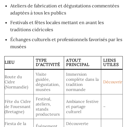
Ateliers de fabrication et dégustations commentées
adaptées à tous les publics
Festivals et fêtes locales mettant en avant les
traditions cidricoles
Échanges culturels et professionnels favorisés par les
musées
TYPE
ATOUT
LIENS
LIEU
D’ACTIVITÉ
PRINCIPAL
UTILES
Visite
Immersion
Route du
guidée,
complète dans la
Cidre
Découvrir
dégustation,
tradition
(Normandie)
musées
normande
Festival,
Fête du Cidre
Ambiance festive
ateliers,
de Fouesnant
et partage
–
stands
(Bretagne)
culturel
producteurs
Fiesta de la
Découverte
Événement