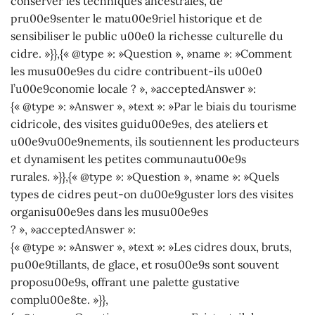
conserver les techniques ancestrales, de
pru00e9senter le matu00e9riel historique et de
sensibiliser le public u00e0 la richesse culturelle du
cidre. »}},{« @type »: »Question », »name »: »Comment
les musu00e9es du cidre contribuent-ils u00e0
l’u00e9conomie locale ? », »acceptedAnswer »:
{« @type »: »Answer », »text »: »Par le biais du tourisme
cidricole, des visites guidu00e9es, des ateliers et
u00e9vu00e9nements, ils soutiennent les producteurs
et dynamisent les petites communautu00e9s
rurales. »}},{« @type »: »Question », »name »: »Quels
types de cidres peut-on du00e9guster lors des visites
organisu00e9es dans les musu00e9es
? », »acceptedAnswer »:
{« @type »: »Answer », »text »: »Les cidres doux, bruts,
pu00e9tillants, de glace, et rosu00e9s sont souvent
proposu00e9s, offrant une palette gustative
complu00e8te. »}},