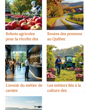
Robots agricoles
Routes des pommes
pour la récolte des
au Québec
pommes
L’avenir du métier de
Les métiers liés à la
caviste
culture des
pommiers