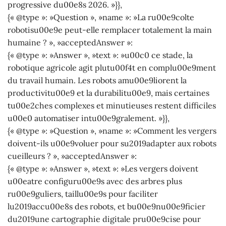
progressive du00e8s 2026. »}},
{« @type »: »Question », »name »: »La ru00e9colte
robotisu00e9e peut-elle remplacer totalement la main
humaine ? », »acceptedAnswer »:
{« @type »: »Answer », »text »: »u00c0 ce stade, la
robotique agricole agit plutu00f4t en complu00e9ment
du travail humain. Les robots amu00e9liorent la
productivitu00e9 et la durabilitu00e9, mais certaines
tu00e2ches complexes et minutieuses restent difficiles
u00e0 automatiser intu00e9gralement. »}},
{« @type »: »Question », »name »: »Comment les vergers
doivent-ils u00e9voluer pour su2019adapter aux robots
cueilleurs ? », »acceptedAnswer »:
{« @type »: »Answer », »text »: »Les vergers doivent
u00eatre configuru00e9s avec des arbres plus
ru00e9guliers, taillu00e9s pour faciliter
lu2019accu00e8s des robots, et bu00e9nu00e9ficier
du2019une cartographie digitale pru00e9cise pour