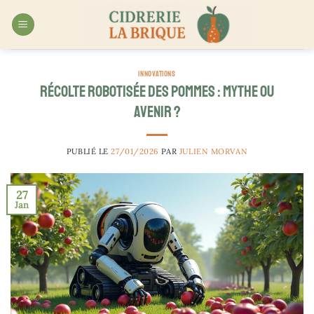
Passer
au
contenu
INNOVATIONS
Récolte robotisée des pommes : mythe ou
avenir ?
PUBLIÉ LE
27/01/2026
PAR
JULIEN MORVAN
27
Jan