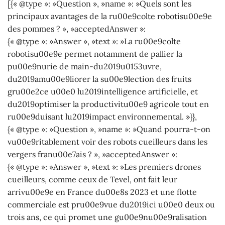
[{« @type »: »Question », »name »: »Quels sont les
principaux avantages de la ru00e9colte robotisu00e9e
des pommes ? », »acceptedAnswer »:
{« @type »: »Answer », »text »: »La ru00e9colte
robotisu00e9e permet notamment de pallier la
pu00e9nurie de main-du2019u0153uvre,
du2019amu00e9liorer la su00e9lection des fruits
gru00e2ce u00e0 lu2019intelligence artificielle, et
du2019optimiser la productivitu00e9 agricole tout en
ru00e9duisant lu2019impact environnemental. »}},
{« @type »: »Question », »name »: »Quand pourra-t-on
vu00e9ritablement voir des robots cueilleurs dans les
vergers franu00e7ais ? », »acceptedAnswer »:
{« @type »: »Answer », »text »: »Les premiers drones
cueilleurs, comme ceux de Tevel, ont fait leur
arrivu00e9e en France du00e8s 2023 et une flotte
commerciale est pru00e9vue du2019ici u00e0 deux ou
trois ans, ce qui promet une gu00e9nu00e9ralisation