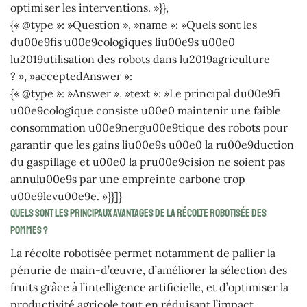
optimiser les interventions. »}},
{« @type »: »Question », »name »: »Quels sont les
du00e9fis u00e9cologiques liu00e9s u00e0
lu2019utilisation des robots dans lu2019agriculture
? », »acceptedAnswer »:
{« @type »: »Answer », »text »: »Le principal du00e9fi
u00e9cologique consiste u00e0 maintenir une faible
consommation u00e9nergu00e9tique des robots pour
garantir que les gains liu00e9s u00e0 la ru00e9duction
du gaspillage et u00e0 la pru00e9cision ne soient pas
annulu00e9s par une empreinte carbone trop
u00e9levu00e9e. »}}]}
Quels sont les principaux avantages de la récolte robotisée des
pommes ?
La récolte robotisée permet notamment de pallier la
pénurie de main-d’œuvre, d’améliorer la sélection des
fruits grâce à l’intelligence artificielle, et d’optimiser la
productivité agricole tout en réduisant l’impact