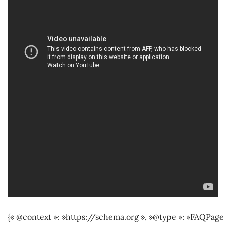
{« @context »: »https://schema.org », »@type »: »FAQPage 