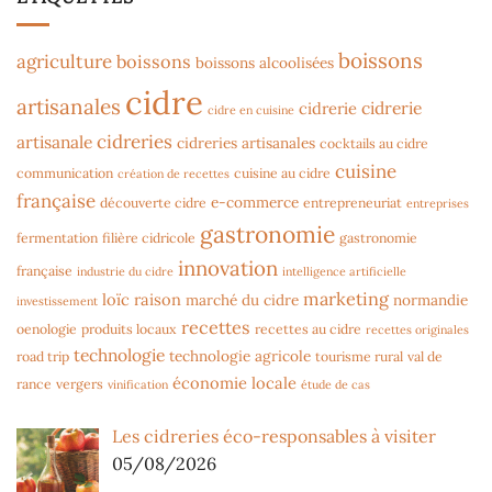
boissons
agriculture
boissons
boissons alcoolisées
cidre
artisanales
cidrerie
cidrerie
cidre en cuisine
cidreries
artisanale
cidreries artisanales
cocktails au cidre
cuisine
communication
cuisine au cidre
création de recettes
française
e-commerce
découverte cidre
entrepreneuriat
entreprises
gastronomie
fermentation
filière cidricole
gastronomie
innovation
française
industrie du cidre
intelligence artificielle
marketing
loïc raison
marché du cidre
normandie
investissement
recettes
oenologie
produits locaux
recettes au cidre
recettes originales
technologie
technologie agricole
road trip
tourisme rural
val de
économie locale
rance
vergers
vinification
étude de cas
Les cidreries éco-responsables à visiter
05/08/2026