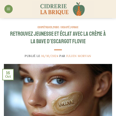
Passer
au
contenu
COSMÉTIQUES
,
MODE / BEAUTÉ
,
VOYAGE
Retrouvez jeunesse et éclat avec la crème à
la bave d’escargot Flovie
PUBLIÉ LE
16/10/2024
PAR
JULIEN MORVAN
16
Oct