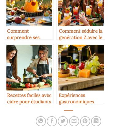
Comment
Comment séduire la
surprendre ses
génération Z avec le
invités avec le cidre
cidre
Recettes faciles avec
Expériences
cidre pour étudiants
gastronomiques
insolites avec le cidre