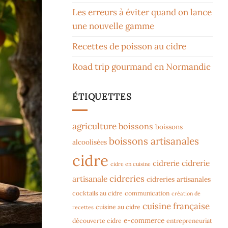
Les erreurs à éviter quand on lance
une nouvelle gamme
Recettes de poisson au cidre
Road trip gourmand en Normandie
ÉTIQUETTES
agriculture
boissons
boissons
boissons artisanales
alcoolisées
cidre
cidrerie
cidrerie
cidre en cuisine
cidreries
artisanale
cidreries artisanales
cocktails au cidre
communication
création de
cuisine française
cuisine au cidre
recettes
e-commerce
découverte cidre
entrepreneuriat