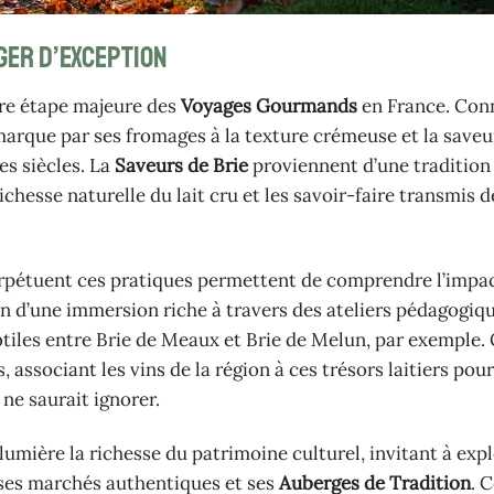
ger d’exception
utre étape majeure des
Voyages Gourmands
en France. Con
démarque par ses fromages à la texture crémeuse et la saveu
es siècles. La
Saveurs de Brie
proviennent d’une tradition
chesse naturelle du lait cru et les savoir-faire transmis d
 perpétuent ces pratiques permettent de comprendre l’impa
ion d’une immersion riche à travers des ateliers pédagogiq
ubtiles entre Brie de Meaux et Brie de Melun, par exemple.
ssociant les vins de la région à ces trésors laitiers pou
 ne saurait ignorer.
umière la richesse du patrimoine culturel, invitant à expl
, ses marchés authentiques et ses
Auberges de Tradition
. 