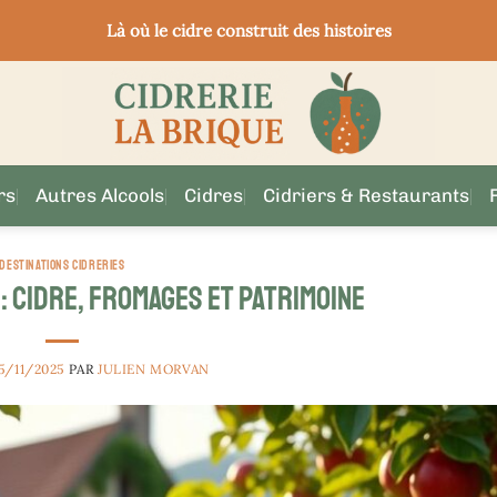
Là où le cidre construit des histoires
rs
Autres Alcools
Cidres
Cidriers & Restaurants
DESTINATIONS CIDRERIES
 cidre, fromages et patrimoine
5/11/2025
PAR
JULIEN MORVAN