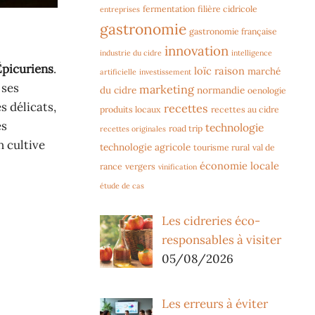
fermentation
filière cidricole
entreprises
gastronomie
gastronomie française
innovation
industrie du cidre
intelligence
Épicuriens
.
loïc raison
marché
artificielle
investissement
 ses
marketing
du cidre
normandie
oenologie
s délicats,
recettes
produits locaux
recettes au cidre
es
technologie
road trip
recettes originales
n cultive
technologie agricole
tourisme rural
val de
économie locale
rance
vergers
vinification
étude de cas
Les cidreries éco-
responsables à visiter
05/08/2026
Les erreurs à éviter