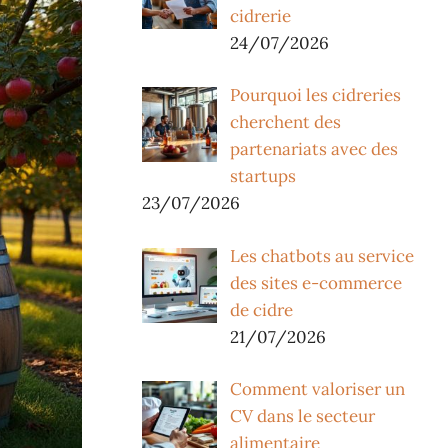
cidrerie
24/07/2026
Pourquoi les cidreries
cherchent des
partenariats avec des
startups
23/07/2026
Les chatbots au service
des sites e-commerce
de cidre
21/07/2026
Comment valoriser un
CV dans le secteur
alimentaire