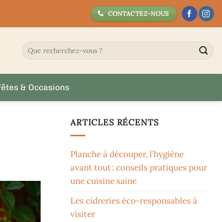
CONTACTEZ-NOUS
Fêtes & Occasions
ARTICLES RÉCENTS
Planche à découper, l’hygiène
avant tout : conseils pratiques pour
une cuisine saine
Les cidreries éco-responsables à
visiter