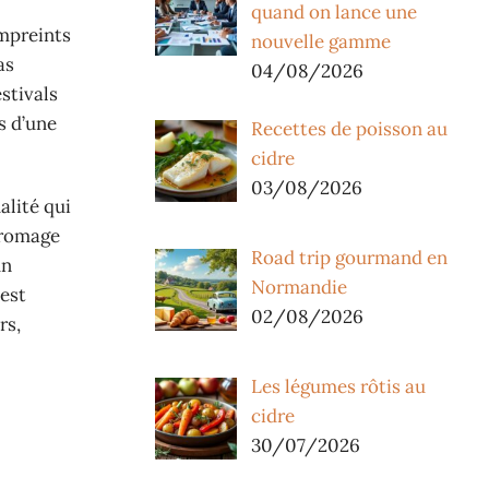
quand on lance une
empreints
nouvelle gamme
as
04/08/2026
stivals
s d’une
Recettes de poisson au
cidre
03/08/2026
alité qui
 fromage
Road trip gourmand en
un
Normandie
 est
02/08/2026
rs,
Les légumes rôtis au
cidre
30/07/2026