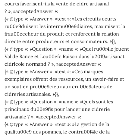
courts favorisent-ils la vente de cidre artisanal
? », »acceptedAnswer »:
{« @type »: »Answer », »text »: »Les circuits courts
ru00e9duisent les intermu00e9diaires, maximisent la
frau00eecheur du produit et renforcent la relation
directe entre producteurs et consommateurs. »}},
{« @type »: »Question », »name »: »Quel ru00f4le jouent
Val de Rance et Lou00efc Raison dans lu2019artisanat
cidricole normand ? », »acceptedAnswer »:
{« @type »: »Answer », »text »: »Ces marques
exemplaires offrent des ressources, un savoir-faire et
un soutien pru00e9cieux aux cru00e9ateurs de
cidreries artisanales. »}},
{« @type »: »Question », »name »: »Quels sont les
principaux du00e9fis pour lancer une cidrerie
artisanale ? », »acceptedAnswer »:
{« @type »: »Answer », »text »: »La gestion de la
qualitu00e9 des pommes, le contru00f4le de la