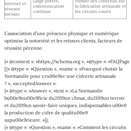
Large portée,
Publier des contenus sur
internet et
communication
la fabrication artisanale et
réseaux
continue
les circuits courts
sociaux
L’association d’une présence physique et numérique
optimise la notoriété et les retours clients, facteurs de
réussite pérenne.
{« @context »: »https://schema.org », »@type »: »FAQPage 
[{« @type »: »Question », »name »: »Pourquoi choisir la
Normandie pour cru00e9er une cidrerie artisanale
? », »acceptedAnswer »:
{« @type »: »Answer », »text »: »La Normandie
bu00e9nu00e9ficie du2019un climat, du2019un terroir
et du2019un savoir-faire uniques, indispensables u00e0
la production de cidre de qualitu00e9
supu00e9rieure. »}},
{« @type »: »Question », »name »: »Comment les circuits