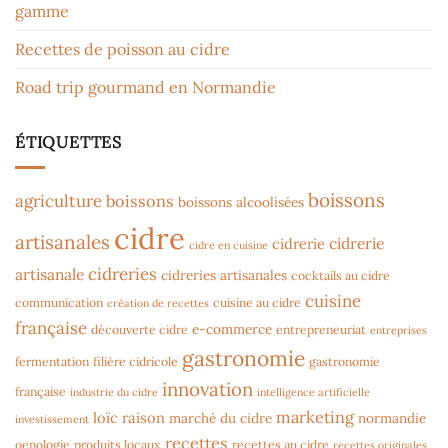
gamme
Recettes de poisson au cidre
Road trip gourmand en Normandie
ÉTIQUETTES
boissons
agriculture
boissons
boissons alcoolisées
cidre
artisanales
cidrerie
cidrerie
cidre en cuisine
cidreries
artisanale
cidreries artisanales
cocktails au cidre
cuisine
communication
cuisine au cidre
création de recettes
française
e-commerce
découverte cidre
entrepreneuriat
entreprises
gastronomie
fermentation
filière cidricole
gastronomie
innovation
française
industrie du cidre
intelligence artificielle
marketing
loïc raison
marché du cidre
normandie
investissement
recettes
oenologie
produits locaux
recettes au cidre
recettes originales