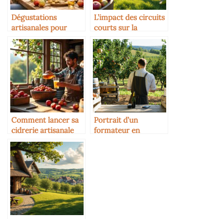
Dégustations
L’impact des circuits
artisanales pour
courts sur la
mamans
rentabilité des
gourmandes avec
producteurs de cidre
Loïc Raison et cidres
bio
Comment lancer sa
Portrait d’un
cidrerie artisanale
formateur en
cidrerie artisanale