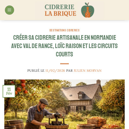
Passer
au
contenu
DESTINATIONS CIDRERIES
Créer sa cidrerie artisanale en Normandie
avec Val de Rance, Loïc Raison et les circuits
courts
PUBLIÉ LE
11/02/2026
PAR
JULIEN MORVAN
11
Fév