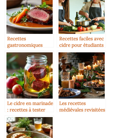
Recettes
Recettes faciles avec
gastronomiques
cidre pour étudiants
avec cidre réduit
Le cidre en marinade
Les recettes
: recettes à tester
médiévales revisitées
au cidre