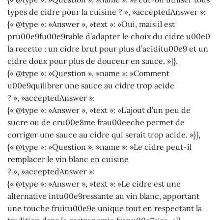
types de cidre pour la cuisine ? », »acceptedAnswer »:
{« @type »: »Answer », »text »: »Oui, mais il est
pru00e9fu00e9rable d’adapter le choix du cidre u00e0
la recette : un cidre brut pour plus d’aciditu00e9 et un
cidre doux pour plus de douceur en sauce. »}},
{« @type »: »Question », »name »: »Comment
u00e9quilibrer une sauce au cidre trop acide
? », »acceptedAnswer »:
{« @type »: »Answer », »text »: »L’ajout d’un peu de
sucre ou de cru00e8me frau00eeche permet de
corriger une sauce au cidre qui serait trop acide. »}},
{« @type »: »Question », »name »: »Le cidre peut-il
remplacer le vin blanc en cuisine
? », »acceptedAnswer »:
{« @type »: »Answer », »text »: »Le cidre est une
alternative intu00e9ressante au vin blanc, apportant
une touche fruitu00e9e unique tout en respectant la