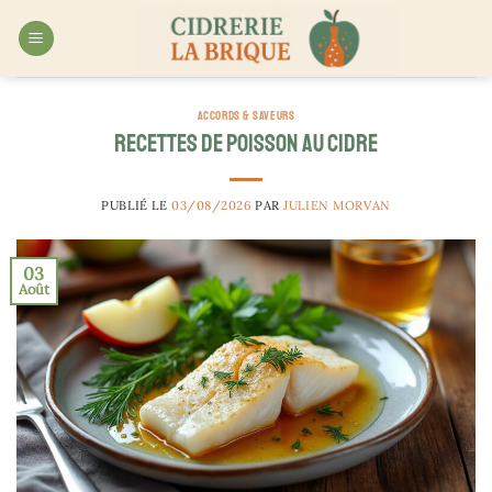
Passer
au
contenu
ACCORDS & SAVEURS
Recettes de poisson au cidre
PUBLIÉ LE
03/08/2026
PAR
JULIEN MORVAN
03
Août