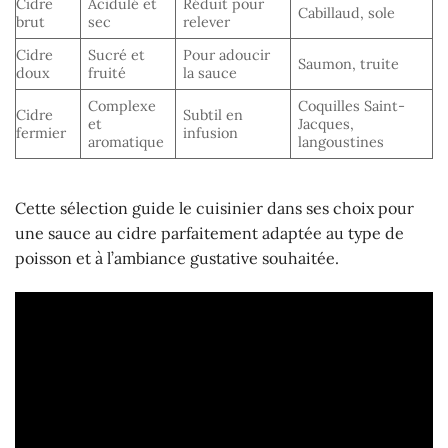
Cidre
Acidulé et
Réduit pour
Cabillaud, sole
brut
sec
relever
Cidre
Sucré et
Pour adoucir
Saumon, truite
doux
fruité
la sauce
Complexe
Coquilles Saint-
Cidre
Subtil en
et
Jacques,
fermier
infusion
aromatique
langoustines
Cette sélection guide le cuisinier dans ses choix pour
une sauce au cidre parfaitement adaptée au type de
poisson et à l’ambiance gustative souhaitée.