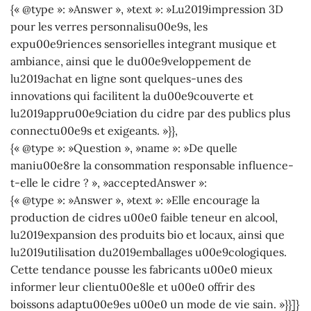
{« @type »: »Answer », »text »: »Lu2019impression 3D
pour les verres personnalisu00e9s, les
expu00e9riences sensorielles integrant musique et
ambiance, ainsi que le du00e9veloppement de
lu2019achat en ligne sont quelques-unes des
innovations qui facilitent la du00e9couverte et
lu2019appru00e9ciation du cidre par des publics plus
connectu00e9s et exigeants. »}},
{« @type »: »Question », »name »: »De quelle
maniu00e8re la consommation responsable influence-
t-elle le cidre ? », »acceptedAnswer »:
{« @type »: »Answer », »text »: »Elle encourage la
production de cidres u00e0 faible teneur en alcool,
lu2019expansion des produits bio et locaux, ainsi que
lu2019utilisation du2019emballages u00e9cologiques.
Cette tendance pousse les fabricants u00e0 mieux
informer leur clientu00e8le et u00e0 offrir des
boissons adaptu00e9es u00e0 un mode de vie sain. »}}]}