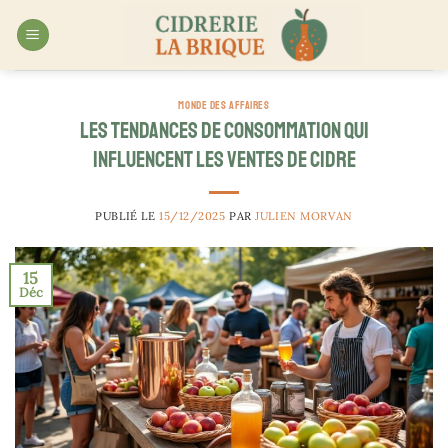
Passer
au
contenu
MONDE DES AFFAIRES
Les tendances de consommation qui
influencent les ventes de cidre
PUBLIÉ LE
15/12/2025
PAR
JULIEN MORVAN
15
Déc