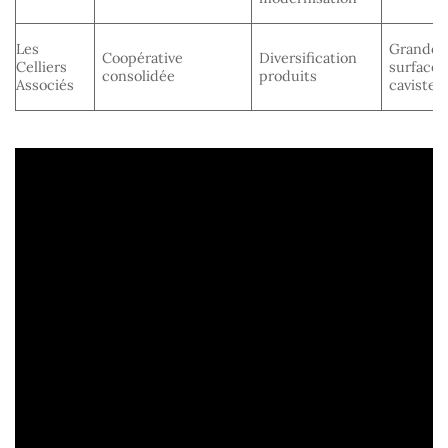
Les
Grandes
Coopérative
Diversification
Celliers
surfaces
consolidée
produits
Associés
cavistes