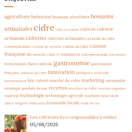
boissons
agriculture
boissons
boissons alcoolisées
cidre
artisanales
cidrerie
cidrerie
cidre en cuisine
cidreries
artisanale
cidreries artisanales
cocktails au cidre
cuisine
communication
cuisine au cidre
création de recettes
française
e-commerce
découverte cidre
entrepreneuriat
entreprises
gastronomie
fermentation
filière cidricole
gastronomie
innovation
française
industrie du cidre
intelligence artificielle
marketing
loïc raison
marché du cidre
normandie
investissement
recettes
oenologie
produits locaux
recettes au cidre
recettes originales
technologie
technologie agricole
road trip
tourisme rural
val de
économie locale
rance
vergers
vinification
étude de cas
Les cidreries éco-responsables à visiter
05/08/2026