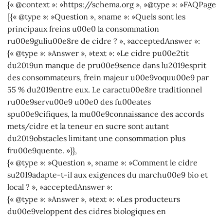
{« @context »: »https://schema.org », »@type »: »FAQPage 
[{« @type »: »Question », »name »: »Quels sont les
principaux freins u00e0 la consommation
ru00e9guliu00e8re de cidre ? », »acceptedAnswer »:
{« @type »: »Answer », »text »: »Le cidre pu00e2tit
du2019un manque de pru00e9sence dans lu2019esprit
des consommateurs, frein majeur u00e9voquu00e9 par
55 % du2019entre eux. Le caractu00e8re traditionnel
ru00e9servu00e9 u00e0 des fu00eates
spu00e9cifiques, la mu00e9connaissance des accords
mets/cidre et la teneur en sucre sont autant
du2019obstacles limitant une consommation plus
fru00e9quente. »}},
{« @type »: »Question », »name »: »Comment le cidre
su2019adapte-t-il aux exigences du marchu00e9 bio et
local ? », »acceptedAnswer »:
{« @type »: »Answer », »text »: »Les producteurs
du00e9veloppent des cidres biologiques en