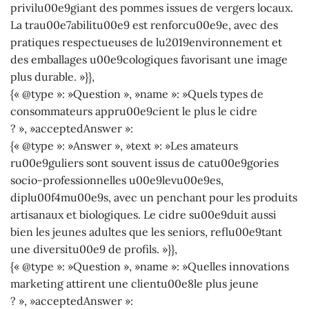
privilu00e9giant des pommes issues de vergers locaux.
La trau00e7abilitu00e9 est renforcu00e9e, avec des
pratiques respectueuses de lu2019environnement et
des emballages u00e9cologiques favorisant une image
plus durable. »}},
{« @type »: »Question », »name »: »Quels types de
consommateurs appru00e9cient le plus le cidre
? », »acceptedAnswer »:
{« @type »: »Answer », »text »: »Les amateurs
ru00e9guliers sont souvent issus de catu00e9gories
socio-professionnelles u00e9levu00e9es,
diplu00f4mu00e9s, avec un penchant pour les produits
artisanaux et biologiques. Le cidre su00e9duit aussi
bien les jeunes adultes que les seniors, reflu00e9tant
une diversitu00e9 de profils. »}},
{« @type »: »Question », »name »: »Quelles innovations
marketing attirent une clientu00e8le plus jeune
? », »acceptedAnswer »: