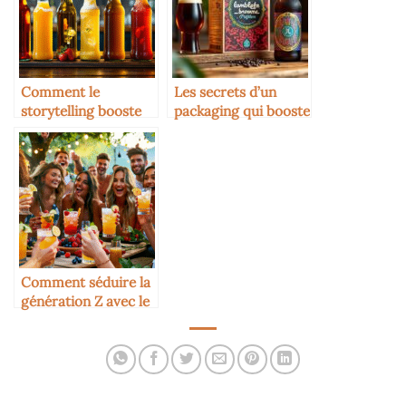
Comment le
Les secrets d’un
storytelling booste
packaging qui booste
les ventes de
les ventes de
boissons artisanales
boissons artisanales
Comment séduire la
génération Z avec le
cidre