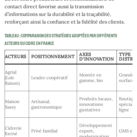
contact direct favorise aussi la transmission
d’informations sur la durabilité et la traçabilité,
renforçant ainsi la confiance et la fidélité des clients.
Tableau : Comparaison des stratégies adoptées par différents
acteurs du cidre en France
AXES
TYPE D
ACTEURS
POSITIONNEMENT
D’INNOVATION
DISTRI
Agrial
Montée en
Grandes
(Loïc
Leader coopératif
gamme, bio
surfaces
Raison)
Produits locaux,
Boutiqu
Maison
Artisanal,
innovations
spéciali
Sassy
gastronomique
gustatives
ligne
Développement
Cidrerie
Privé familial
export,
GMS et 
Kerné
modernisation