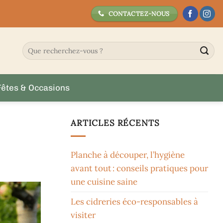
CONTACTEZ-NOUS
Fêtes & Occasions
ARTICLES RÉCENTS
Planche à découper, l’hygiène
avant tout : conseils pratiques pour
une cuisine saine
Les cidreries éco-responsables à
visiter