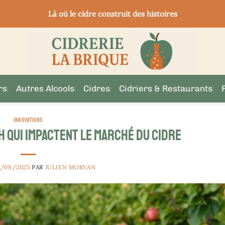
Là où le cidre construit des histoires
rs
Autres Alcools
Cidres
Cidriers & Restaurants
INNOVATIONS
 qui impactent le marché du cidre
7/08/2025
PAR
JULIEN MORVAN