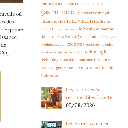
fermentation
filière cidricole
entreprises
gastronomie
gastronomie française
ouvelle où
innovation
ces des
industrie du cidre
intelligence
loïc raison
marché
n s’exprime
artificielle
investissement
marketing
du cidre
normandie
uissance
oenologie
recettes
 de
produits locaux
recettes au cidre
technologie
 Coq
road trip
recettes originales
technologie agricole
tourisme rural
val de
économie locale
rance
vergers
vinification
étude de cas
Les cidreries éco-
responsables à visiter
05/08/2026
Les erreurs à éviter