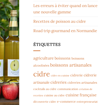
Les erreurs à éviter quand on lance
une nouvelle gamme
Recettes de poisson au cidre
Road trip gourmand en Normandie
ÉTIQUETTES
agriculture
boissons
boissons
boissons artisanales
alcoolisées
cidre
cidrerie
cidrerie
cidre en cuisine
cidreries
artisanale
cidreries artisanales
cocktails au cidre
communication
création de
cuisine française
cuisine au cidre
recettes
e-commerce
découverte cidre
entrepreneuriat