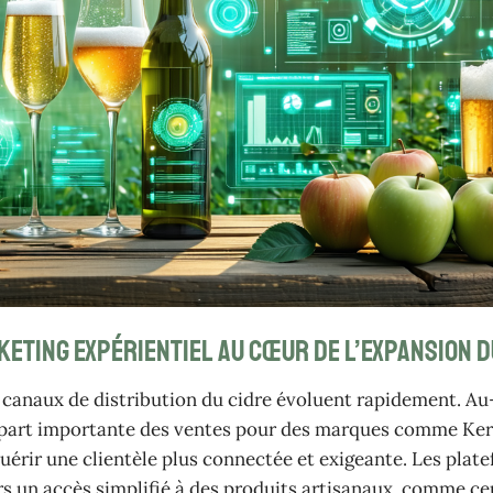
eting expérientiel au cœur de l’expansion d
 canaux de distribution du cidre évoluent rapidement. Au-
e part importante des ventes pour des marques comme Keri
uérir une clientèle plus connectée et exigeante. Les plat
s un accès simplifié à des produits artisanaux, comme ce