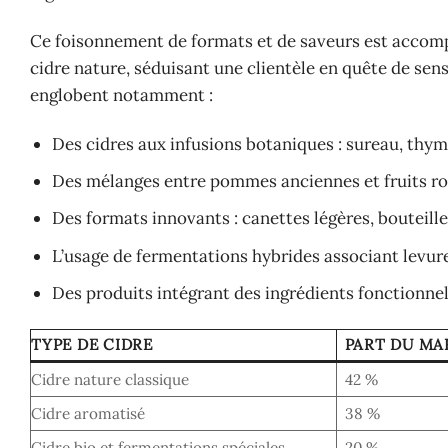
Ce foisonnement de formats et de saveurs est accom
cidre nature, séduisant une clientèle en quête de sen
englobent notamment :
Des cidres aux infusions botaniques : sureau, thym
Des mélanges entre pommes anciennes et fruits r
Des formats innovants : canettes légères, bouteille
L’usage de fermentations hybrides associant levure
Des produits intégrant des ingrédients fonctionnel
TYPE DE CIDRE
PART DU MAR
Cidre nature classique
42 %
Cidre aromatisé
38 %
Cidre bio et fermentations spéciales
20 %