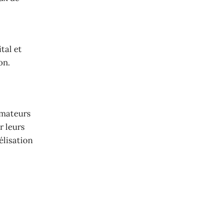
tal et
on.
mmateurs
r leurs
élisation