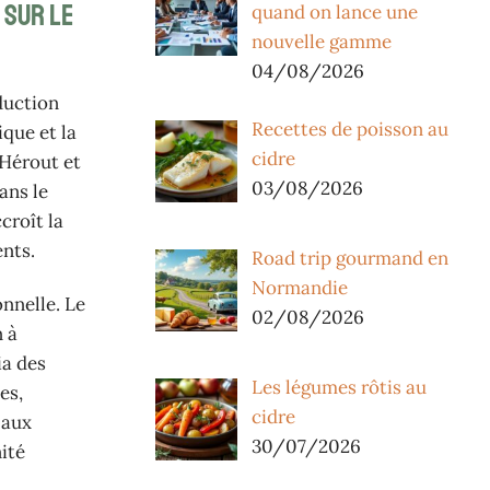
 sur le
quand on lance une
nouvelle gamme
04/08/2026
duction
Recettes de poisson au
que et la
cidre
 Hérout et
03/08/2026
ans le
croît la
ents.
Road trip gourmand en
Normandie
nnelle. Le
02/08/2026
n à
ia des
Les légumes rôtis au
es,
cidre
 aux
30/07/2026
ité