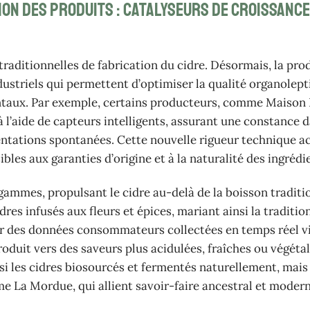
ion des produits : catalyseurs de croissance
raditionnelles de fabrication du cidre. Désormais, la pro
ustriels qui permettent d’optimiser la qualité organolepti
entaux. Par exemple, certains producteurs, comme Maison
 l’aide de capteurs intelligents, assurant une constance d
entations spontanées. Cette nouvelle rigueur technique ac
es aux garanties d’origine et à la naturalité des ingrédi
gammes, propulsant le cidre au-delà de la boisson traditio
es infusés aux fleurs et épices, mariant ainsi la traditio
ur des données consommateurs collectées en temps réel v
duit vers des saveurs plus acidulées, fraîches ou végétal
i les cidres biosourcés et fermentés naturellement, mais
me La Mordue, qui allient savoir-faire ancestral et modern